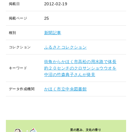
2012-02-19
掲載日
25
掲載ページ
新聞記事
種別
ふるさとコレクション
コレクション
街角からかほく市高松の用水路で体長
約２０センチのクロサンショウウオを
キーワード
中沼の竹森典子さんが発見
かほく市立中央図書館
データ作成機関
里の恵み、文化の香り