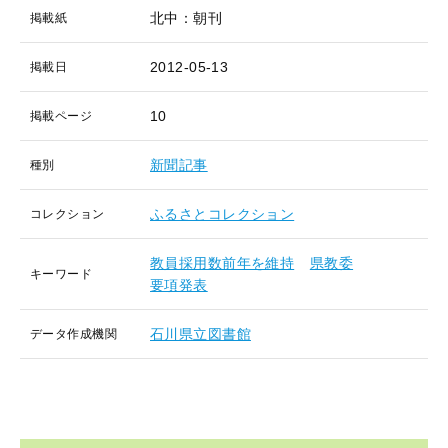
北中：朝刊
掲載紙
2012-05-13
掲載日
10
掲載ページ
新聞記事
種別
ふるさとコレクション
コレクション
教員採用数前年を維持
県教委
キーワード
要項発表
石川県立図書館
データ作成機関