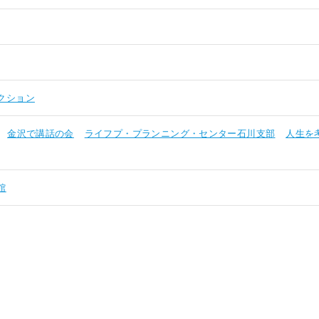
クション
金沢で講話の会
ライフプ・プランニング・センター石川支部
人生を
館