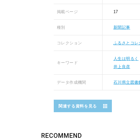
掲載ページ
17
種別
新聞記事
コレクション
ふるさとコレ
人生は明るく
キーワード
井上良彦
データ作成機関
石川県立図書
関連する資料を見る
RECOMMEND