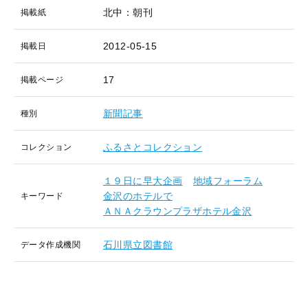
北中：朝刊
掲載紙
2012-05-15
掲載日
17
掲載ページ
新聞記事
種別
ふるさとコレクション
コレクション
１９日に早大企画
地域フォーラム
金沢のホテルで
キーワード
ＡＮＡクラウンプラザホテル金沢
石川県立図書館
データ作成機関