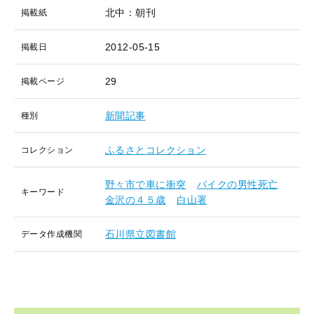
北中：朝刊
掲載紙
2012-05-15
掲載日
29
掲載ページ
新聞記事
種別
ふるさとコレクション
コレクション
野々市で車に衝突
バイクの男性死亡
キーワード
金沢の４５歳
白山署
石川県立図書館
データ作成機関