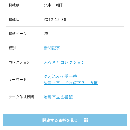
北中：朝刊
掲載紙
2012-12-26
掲載日
26
掲載ページ
新聞記事
種別
ふるさとコレクション
コレクション
冷え込み今季一番
キーワード
輪島・三井で氷点下７．６度
輪島市立図書館
データ作成機関
関連する資料を見る