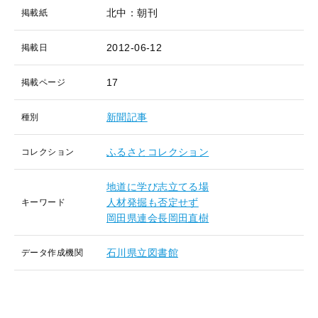
北中：朝刊
掲載紙
2012-06-12
掲載日
17
掲載ページ
新聞記事
種別
ふるさとコレクション
コレクション
地道に学び志立てる場
人材発掘も否定せず
キーワード
岡田県連会長岡田直樹
石川県立図書館
データ作成機関