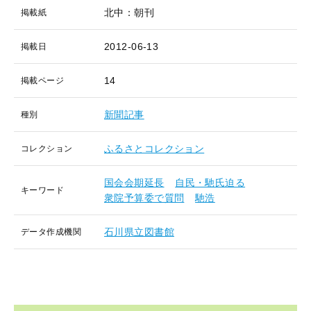
北中：朝刊
掲載紙
2012-06-13
掲載日
14
掲載ページ
新聞記事
種別
ふるさとコレクション
コレクション
国会会期延長
自民・馳氏迫る
キーワード
衆院予算委で質問
馳浩
石川県立図書館
データ作成機関