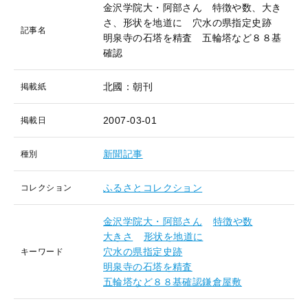
金沢学院大・阿部さん 特徴や数、大き
さ、形状を地道に 穴水の県指定史跡
記事名
明泉寺の石塔を精査 五輪塔など８８基
確認
北國：朝刊
掲載紙
2007-03-01
掲載日
新聞記事
種別
ふるさとコレクション
コレクション
金沢学院大・阿部さん
特徴や数
大きさ
形状を地道に
穴水の県指定史跡
キーワード
明泉寺の石塔を精査
五輪塔など８８基確認鎌倉屋敷