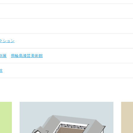
クション
別展
県輪島漆芸美術館
館