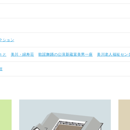
クション
々と
美川・緑寿荘
歌謡舞踊の公演新蔵富美男一座
美川老人福祉セン
館