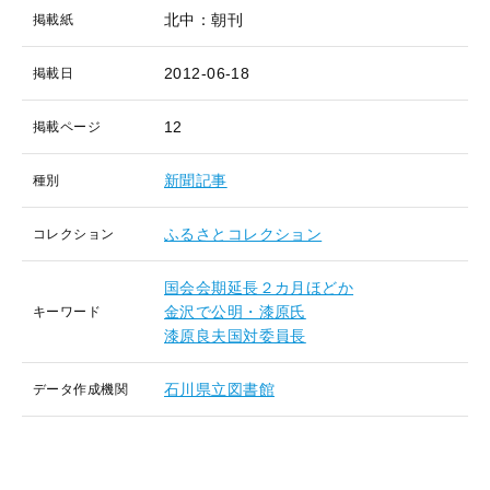
北中：朝刊
掲載紙
2012-06-18
掲載日
12
掲載ページ
新聞記事
種別
ふるさとコレクション
コレクション
国会会期延長２カ月ほどか
金沢で公明・漆原氏
キーワード
漆原良夫国対委員長
石川県立図書館
データ作成機関