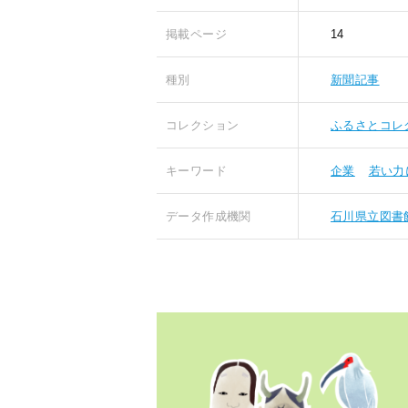
掲載ページ
14
種別
新聞記事
コレクション
ふるさとコレ
キーワード
企業
若い力
データ作成機関
石川県立図書