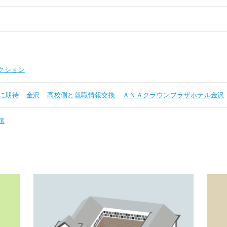
クション
に期待
金沢
高校側と就職情報交換
ＡＮＡクラウンプラザホテル金沢
館