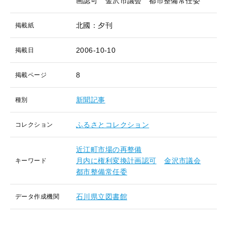
画認可 金沢市議会 都市整備常任委
北國：夕刊
掲載紙
2006-10-10
掲載日
8
掲載ページ
新聞記事
種別
ふるさとコレクション
コレクション
近江町市場の再整備
月内に権利変換計画認可
金沢市議会
キーワード
都市整備常任委
石川県立図書館
データ作成機関