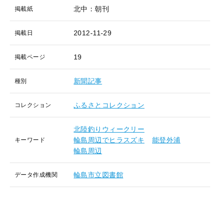
北中：朝刊
掲載紙
2012-11-29
掲載日
19
掲載ページ
新聞記事
種別
ふるさとコレクション
コレクション
北陸釣りウィークリー
輪島周辺でヒラスズキ
能登外浦
キーワード
輪島周辺
輪島市立図書館
データ作成機関