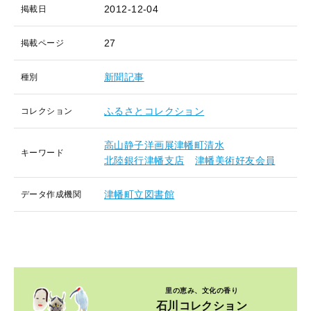
2012-12-04
掲載日
27
掲載ページ
新聞記事
種別
ふるさとコレクション
コレクション
高山静子洋画展津幡町清水
キーワード
北陸銀行津幡支店
津幡美術好友会員
津幡町立図書館
データ作成機関
里の恵み、文化の香り
石川コレクション