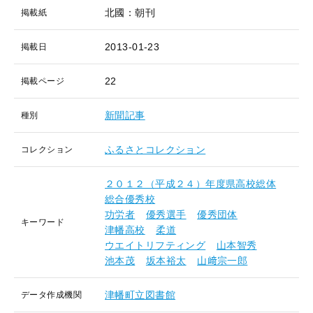
北國：朝刊
掲載紙
2013-01-23
掲載日
22
掲載ページ
新聞記事
種別
ふるさとコレクション
コレクション
２０１２（平成２４）年度県高校総体
総合優秀校
功労者
優秀選手
優秀団体
キーワード
津幡高校
柔道
ウエイトリフティング
山本智秀
池本茂
坂本裕太
山﨑宗一郎
津幡町立図書館
データ作成機関