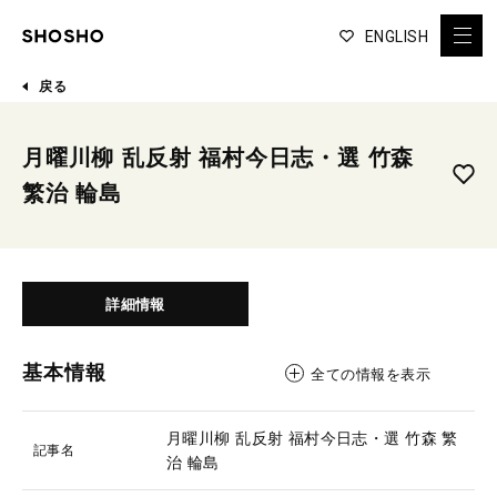
ENGLISH
戻る
月曜川柳 乱反射 福村今日志・選 竹森
繁治 輪島
詳細情報
基本情報
全ての情報を表示
月曜川柳 乱反射 福村今日志・選 竹森 繁
記事名
治 輪島