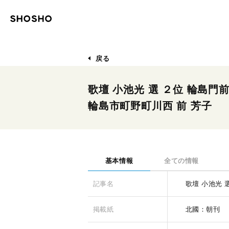
戻る
歌壇 小池光 選 ２位 輪島門
輪島市町野町川西 前 芳子
基本情報
全ての情報
記事名
歌壇 小池光 
掲載紙
北國：朝刊