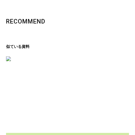
RECOMMEND
似ている資料
里の恵み、文化の香り
石川コレクション
ページを見る