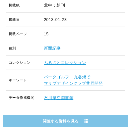
北中：朝刊
掲載紙
2013-01-23
掲載日
15
掲載ページ
新聞記事
種別
ふるさとコレクション
コレクション
パークゴルフ
九谷焼で
キーワード
マリブデザインクラブ共同開発
石川県立図書館
データ作成機関
関連する資料を見る