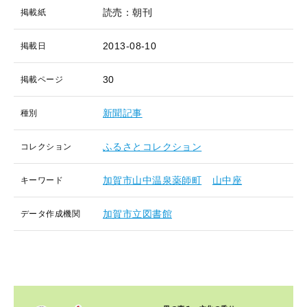
読売：朝刊
掲載紙
2013-08-10
掲載日
30
掲載ページ
新聞記事
種別
ふるさとコレクション
コレクション
加賀市山中温泉薬師町
山中座
キーワード
加賀市立図書館
データ作成機関