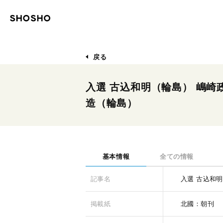
戻る
入選 古込和明（輪島） 嶋崎
造（輪島）
基本情報
全ての情報
記事名
入選 古込和
掲載紙
北國：朝刊