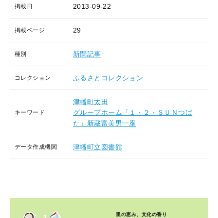
2013-09-22
掲載日
29
掲載ページ
新聞記事
種別
ふるさとコレクション
コレクション
津幡町太田
グループホーム「１・２・ＳＵＮつば
キーワード
た」新蔵富美男一座
津幡町立図書館
データ作成機関
里の恵み、文化の香り