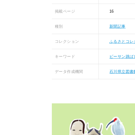
掲載ページ
16
種別
新聞記事
コレクション
ふるさとコレ
キーワード
ビーサン跳ば
データ作成機関
石川県立図書