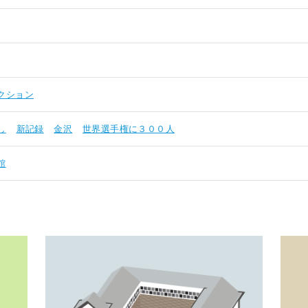
クション
し
新記録
金沢
世界選手権に３００人
館