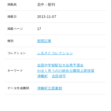
北中：朝刊
掲載紙
2013-11-07
掲載日
17
掲載ページ
新聞記事
種別
ふるさとコレクション
コレクション
全国中学校駅伝大会県予選会
かほく市うのけ総合公園陸上競技場
キーワード
津幡町
吉田侑平
津幡町立図書館
データ作成機関