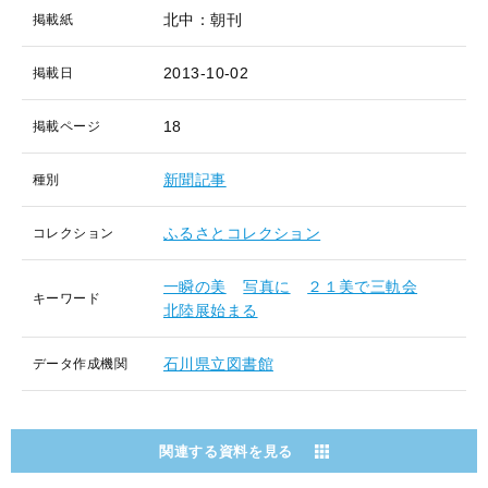
北中：朝刊
掲載紙
2013-10-02
掲載日
18
掲載ページ
新聞記事
種別
ふるさとコレクション
コレクション
一瞬の美
写真に
２１美で三軌会
キーワード
北陸展始まる
石川県立図書館
データ作成機関
関連する資料を見る