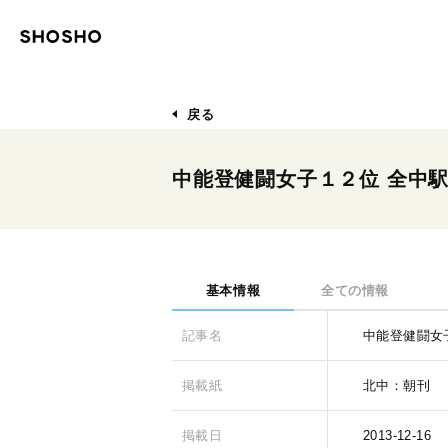
戻る
中能登健闘女子１２位 全中
基本情報
全ての情報
記事名
中能登健闘女
掲載紙
北中：朝刊
掲載日
2013-12-16