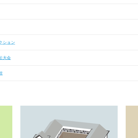
クション
伝大会
館