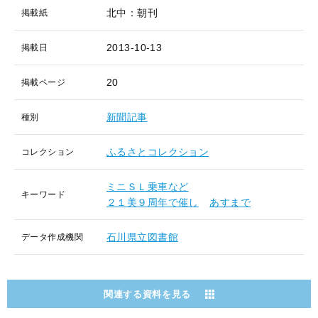
北中：朝刊
掲載紙
2013-10-13
掲載日
20
掲載ページ
新聞記事
種別
ふるさとコレクション
コレクション
ミニＳＬ乗車など
キーワード
２１美９周年で催し
あすまで
石川県立図書館
データ作成機関
関連する資料を見る