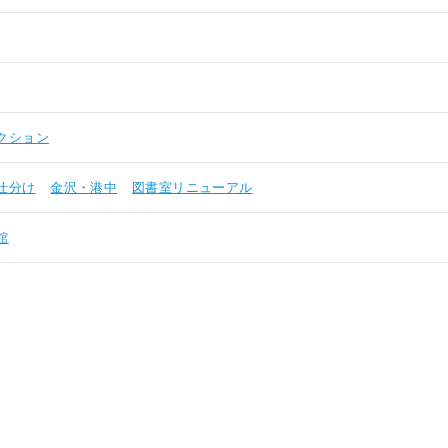
クション
仕分け
金沢・港中
図書室リニューアル
館