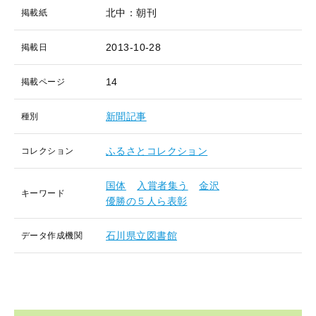
北中：朝刊
掲載紙
2013-10-28
掲載日
14
掲載ページ
新聞記事
種別
ふるさとコレクション
コレクション
国体
入賞者集う
金沢
キーワード
優勝の５人ら表彰
石川県立図書館
データ作成機関