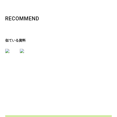
RECOMMEND
似ている資料
里の恵み、文化の香り
石川コレクション
ページを見る