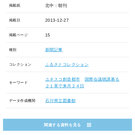
北中：朝刊
掲載紙
2013-12-27
掲載日
15
掲載ページ
新聞記事
種別
ふるさとコレクション
コレクション
ユネスコ創造都市
国際会議聴講募る
キーワード
２１美で来月２４日
石川県立図書館
データ作成機関
関連する資料を見る