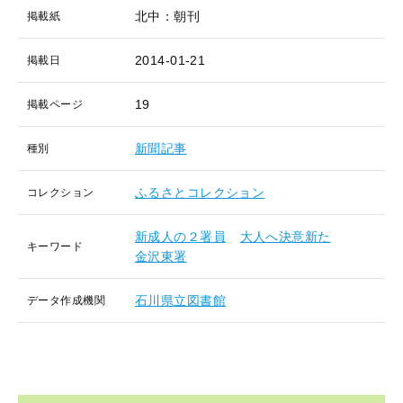
北中：朝刊
掲載紙
2014-01-21
掲載日
19
掲載ページ
新聞記事
種別
ふるさとコレクション
コレクション
新成人の２署員
大人へ決意新た
キーワード
金沢東署
石川県立図書館
データ作成機関