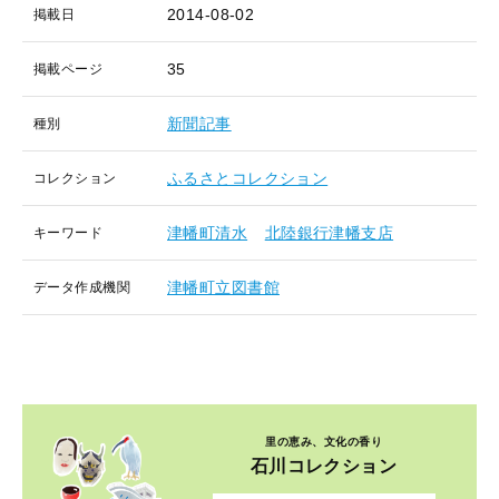
2014-08-02
掲載日
35
掲載ページ
新聞記事
種別
ふるさとコレクション
コレクション
津幡町清水
北陸銀行津幡支店
キーワード
津幡町立図書館
データ作成機関
里の恵み、文化の香り
石川コレクション