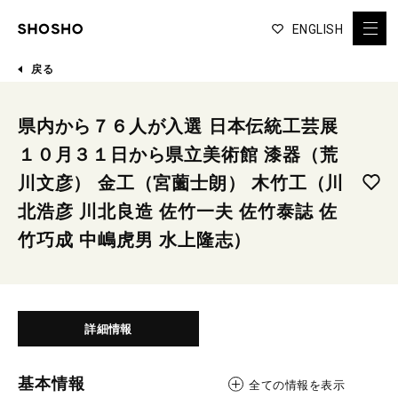
ENGLISH
戻る
県内から７６人が入選 日本伝統工芸展
１０月３１日から県立美術館 漆器（荒
川文彦） 金工（宮薗士朗） 木竹工（川
北浩彦 川北良造 佐竹一夫 佐竹泰誌 佐
竹巧成 中嶋虎男 水上隆志）
詳細情報
基本情報
全ての情報を表示