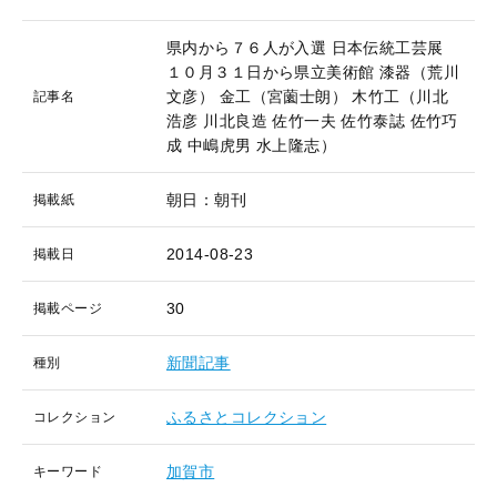
県内から７６人が入選 日本伝統工芸展
１０月３１日から県立美術館 漆器（荒川
文彦） 金工（宮薗士朗） 木竹工（川北
記事名
浩彦 川北良造 佐竹一夫 佐竹泰誌 佐竹巧
成 中嶋虎男 水上隆志）
朝日：朝刊
掲載紙
2014-08-23
掲載日
30
掲載ページ
新聞記事
種別
ふるさとコレクション
コレクション
加賀市
キーワード