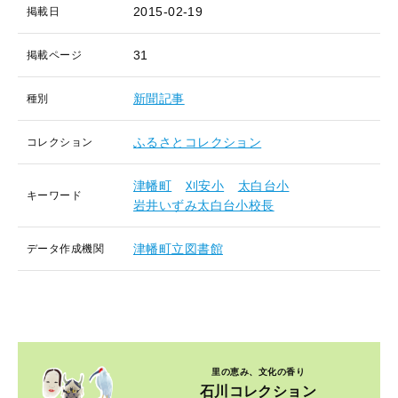
2015-02-19
掲載日
31
掲載ページ
新聞記事
種別
ふるさとコレクション
コレクション
津幡町
刈安小
太白台小
キーワード
岩井いずみ太白台小校長
津幡町立図書館
データ作成機関
里の恵み、文化の香り
石川コレクション