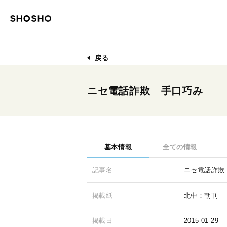
戻る
ニセ電話詐欺 手口巧み
基本情報
全ての情報
記事名
ニセ電話詐欺
掲載紙
北中：朝刊
掲載日
2015-01-29