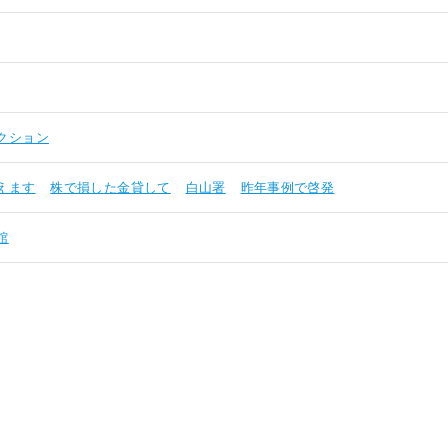
クション
えます
株で損した金貸して
白山署
昨年事例で啓発
館