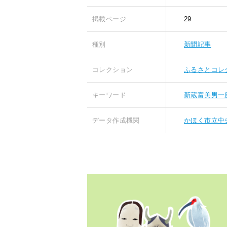
掲載ページ
29
種別
新聞記事
コレクション
ふるさとコレ
キーワード
新蔵富美男一
データ作成機関
かほく市立中