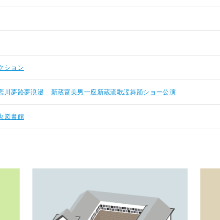
クション
恋川夢路夢浪漫
新蔵富美男一座新蔵流歌謡舞踊ショー公演
央図書館