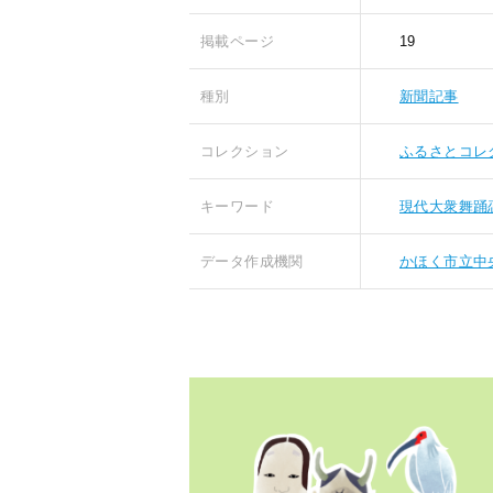
掲載ページ
19
種別
新聞記事
コレクション
ふるさとコレ
キーワード
現代大衆舞踊
データ作成機関
かほく市立中