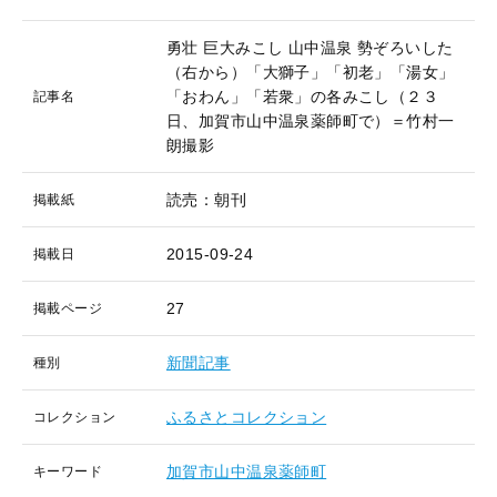
勇壮 巨大みこし 山中温泉 勢ぞろいした
（右から）「大獅子」「初老」「湯女」
「おわん」「若衆」の各みこし（２３
記事名
日、加賀市山中温泉薬師町で）＝竹村一
朗撮影
読売：朝刊
掲載紙
2015-09-24
掲載日
27
掲載ページ
新聞記事
種別
ふるさとコレクション
コレクション
加賀市山中温泉薬師町
キーワード