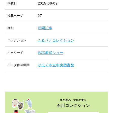
2015-09-09
掲載日
27
掲載ページ
新聞記事
種別
ふるさとコレクション
コレクション
歌謡舞踊ショー
キーワード
かほく市立中央図書館
データ作成機関
里の恵み、文化の香り
石川コレクション