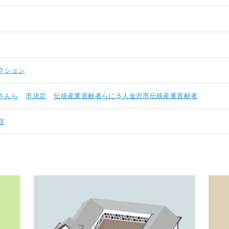
クション
さんら
市決定
伝統産業貢献者らに５人金沢市伝統産業貢献者
館