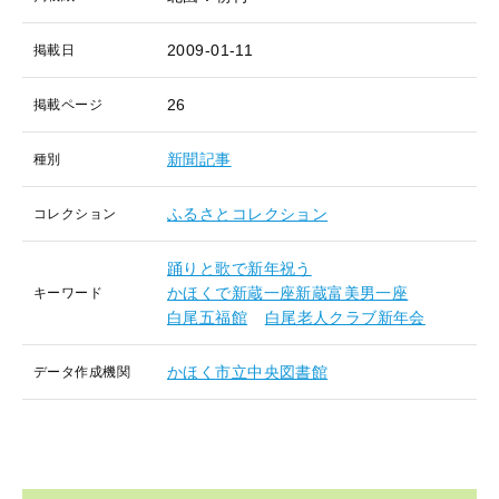
2009-01-11
掲載日
26
掲載ページ
新聞記事
種別
ふるさとコレクション
コレクション
踊りと歌で新年祝う
かほくで新蔵一座新蔵富美男一座
キーワード
白尾五福館
白尾老人クラブ新年会
かほく市立中央図書館
データ作成機関