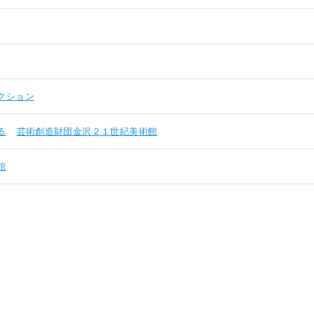
クション
る
芸術創造財団金沢２１世紀美術館
館