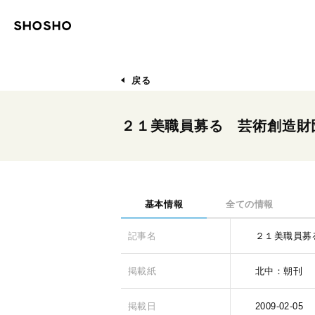
戻る
２１美職員募る 芸術創造財
基本情報
全ての情報
記事名
２１美職員募
掲載紙
北中：朝刊
掲載日
2009-02-05