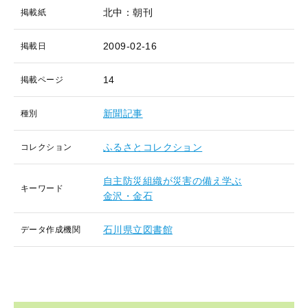
北中：朝刊
掲載紙
2009-02-16
掲載日
14
掲載ページ
新聞記事
種別
ふるさとコレクション
コレクション
自主防災組織が災害の備え学ぶ
キーワード
金沢・金石
石川県立図書館
データ作成機関