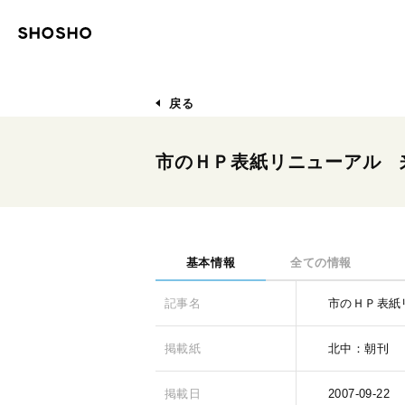
戻る
市のＨＰ表紙リニューアル 
基本情報
全ての情報
記事名
市のＨＰ表紙
掲載紙
北中：朝刊
掲載日
2007-09-22