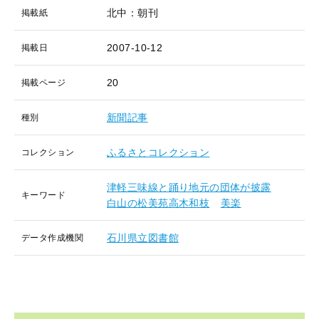
北中：朝刊
掲載紙
2007-10-12
掲載日
20
掲載ページ
新聞記事
種別
ふるさとコレクション
コレクション
津軽三味線と踊り地元の団体が披露
キーワード
白山の松美苑高木和枝
美楽
石川県立図書館
データ作成機関