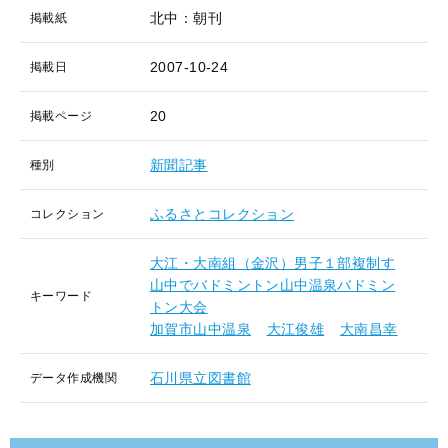
北中：朝刊
掲載紙
2007-10-24
掲載日
20
掲載ページ
新聞記事
種別
ふるさとコレクション
コレクション
大江・大南組（金沢）男子１部複制す
山中でバドミントン山中温泉バドミン
キーワード
トン大会
加賀市山中温泉
大江俊雄
大南昌幸
石川県立図書館
データ作成機関