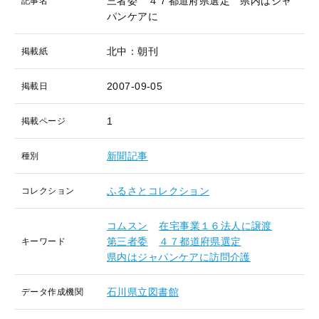
三者委 ４７都道府県選定 県内はジャ
記事名
パンケアに
北中：朝刊
掲載紙
2007-09-05
掲載日
1
掲載ページ
新聞記事
種別
ふるさとコレクション
コレクション
コムスン
在宅事業１６法人に譲渡
第三者委
４７都道府県選定
キーワード
県内はジャパンケアに訪問介護
石川県立図書館
データ作成機関