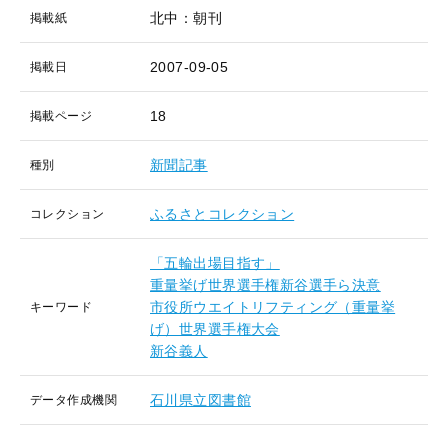
北中：朝刊
掲載紙
2007-09-05
掲載日
18
掲載ページ
新聞記事
種別
ふるさとコレクション
コレクション
「五輪出場目指す」
重量挙げ世界選手権新谷選手ら決意
市役所ウエイトリフティング（重量挙
キーワード
げ）世界選手権大会
新谷義人
石川県立図書館
データ作成機関